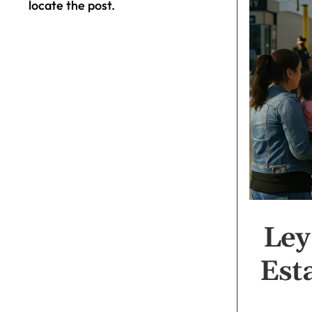
locate the post.
Ley
Est