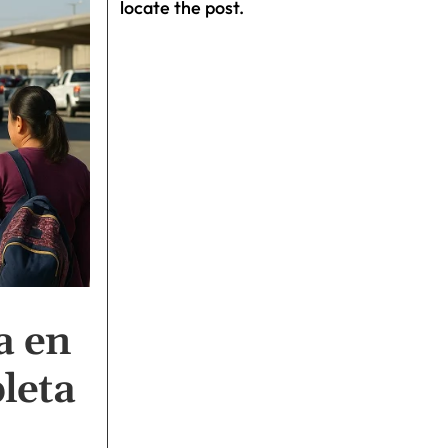
locate the post.
a en
leta