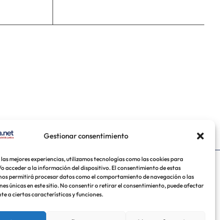
Gestionar consentimiento
 las mejores experiencias, utilizamos tecnologías como las cookies para
o acceder a la información del dispositivo. El consentimiento de estas
uela
México
USA
nos permitirá procesar datos como el comportamiento de navegación o las
nes únicas en este sitio. No consentir o retirar el consentimiento, puede afectar
e a ciertas características y funciones.