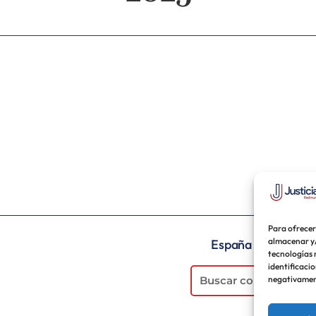
Para ofrecer
almacenar y/
España
Venez
tecnologías 
identificacio
negativament