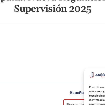
Supervisión 2025
Para ofrecer
almacenar y/
España
Venez
tecnologías 
identificacio
negativament