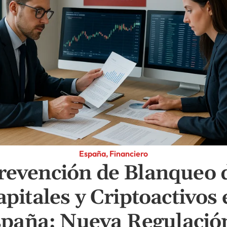
España, Financiero
revención de Blanqueo 
apitales y Criptoactivos 
paña: Nueva Regulació