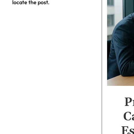
locate the post.
P
C
Es