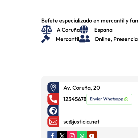
Bufete especializado en mercantil y fam


A Coruña
Espana


Mercantil
Online, Presencia

Av. Coruña, 20

12345678
Enviar Whatsapp


sc@justicia.net