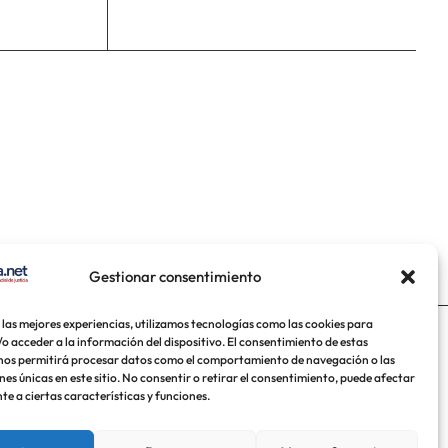
Gestionar consentimiento
 las mejores experiencias, utilizamos tecnologías como las cookies para
o acceder a la información del dispositivo. El consentimiento de estas
uela
México
USA
nos permitirá procesar datos como el comportamiento de navegación o las
nes únicas en este sitio. No consentir o retirar el consentimiento, puede afectar
e a ciertas características y funciones.