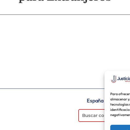
Para ofrecer
almacenar y/
España
Venez
tecnologías 
identificacio
negativament