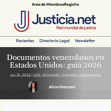
Area de Miembros
Registro
Recientes
Directorio Legal
Newsletter
Documentos venezolanos en
Estados Unidos: guía 2026
Jun 18, 2026
|
USA
,
Migración
,
Tramites y Documentos
Alicia Marcano