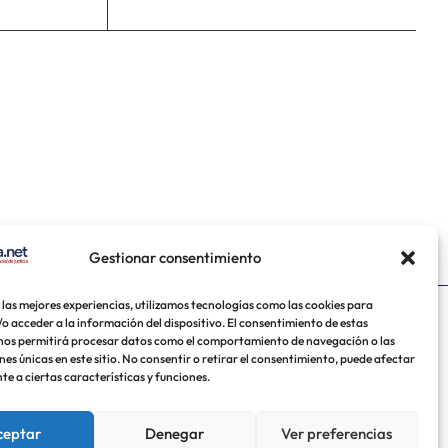
Gestionar consentimiento
 las mejores experiencias, utilizamos tecnologías como las cookies para
o acceder a la información del dispositivo. El consentimiento de estas
uela
México
USA
nos permitirá procesar datos como el comportamiento de navegación o las
nes únicas en este sitio. No consentir o retirar el consentimiento, puede afectar
e a ciertas características y funciones.
ceptar
Denegar
Ver preferencias