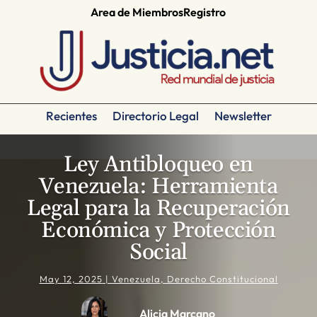
Area de Miembros
Registro
Recientes
Directorio Legal
Newsletter
Ley Antibloqueo en
Venezuela: Herramienta
Legal para la Recuperación
Económica y Protección
Social
May 12, 2025
|
Venezuela
,
Derecho Constitucional
Alicia Marcano