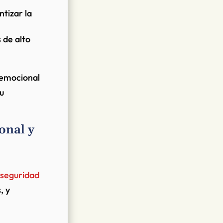
tizar la
 de alto
emocional
u
onal y
rseguridad
, y