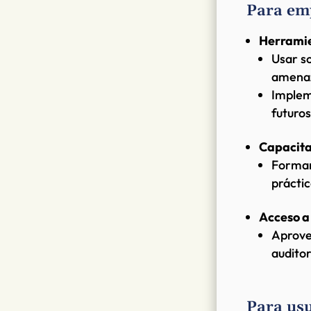
Para em
Herramie
Usar s
amenaz
Implem
futuros
Capacita
Formar
práctic
Acceso a
Aprove
auditor
Para usu