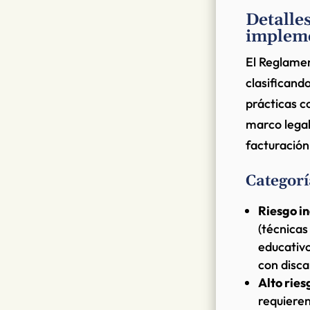
Detalle
implem
El Reglamen
clasificand
prácticas c
marco legal
facturación
Categorí
Riesgo i
(técnicas
educativ
con disca
Alto ries
requieren