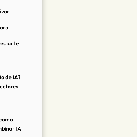
ivar
para
mediante
o de IA?
sectores
, como
mbinar IA