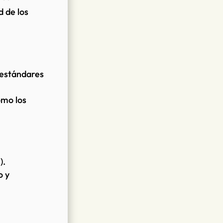
d de los
s estándares
omo los
).
o y