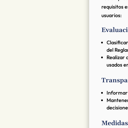
requisitos 
usuarios:
Evaluaci
Clasifica
del Regl
Realizar 
usados en
Transpa
Informar 
Mantener 
decisione
Medidas 