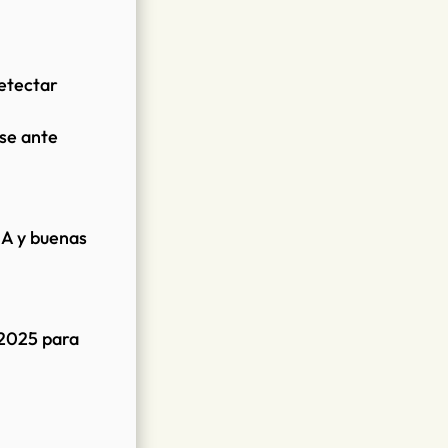
etectar
se ante
IA y buenas
 2025 para