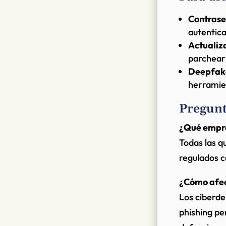
Contrase
autentica
Actualiz
parchear 
Deepfak
herramie
Pregunt
¿Qué empre
Todas las q
regulados c
¿Cómo afect
Los ciberde
phishing p