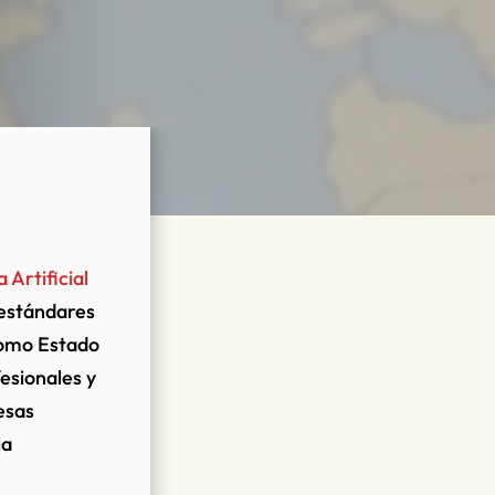
Artificial
 estándares
 como Estado
esionales y
esas
la