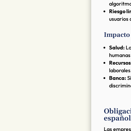
algoritmo
Riesgo l
usuarios 
Impacto 
Salud:
Lo
humanas y
Recursos
laborales
Banca:
Si
discrimin
Obligac
español
Las empresa