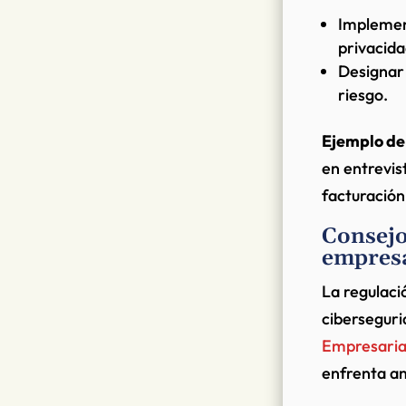
Implement
privacida
Designar 
riesgo.
Ejemplo de
en entrevis
facturación
Consejo
empresa
La regulaci
cibersegur
Empresaria
enfrenta a