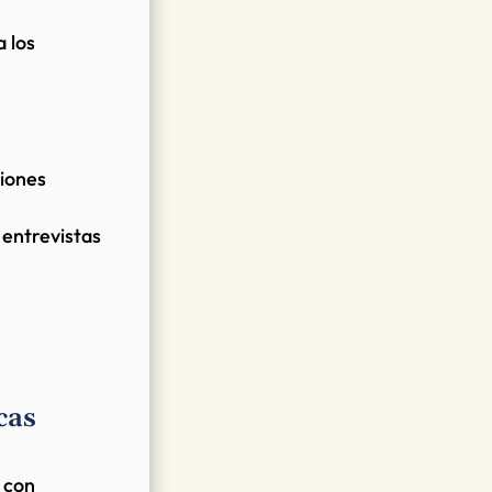
 los
siones
 entrevistas
cas
 con