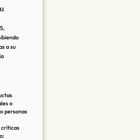
su
5,
hibiendo
as a su
la
uctas
les o
 o personas
críticas
o: